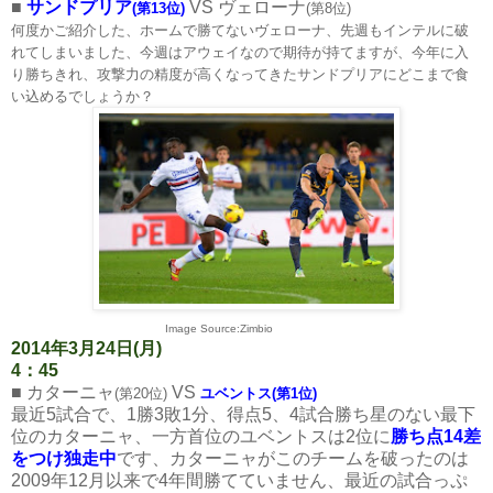
■
サンドプリア
VS ヴェローナ
(第13位)
(第8位)
何度かご紹介した、ホームで勝てないヴェローナ、先週もインテルに破
れてしまいました、今週はアウェイなので期待が持てますが、今年に入
り勝ちきれ、攻撃力の精度が高くなってきたサンドプリアにどこまで食
い込めるでしょうか？
Image Source:Zimbio
2014年3月24日(月)
4：45
■ カターニャ
VS
(第20位)
ユベントス(第1位)
最近5試合で、1勝3敗1分、得点5、4試合勝ち星のない最下
位のカターニャ、一方首位のユベントスは2位に
勝ち点14差
をつけ独走中
です、カターニャがこのチームを破ったのは
2009年12月以来で4年間勝てていません、最近の試合っぷ