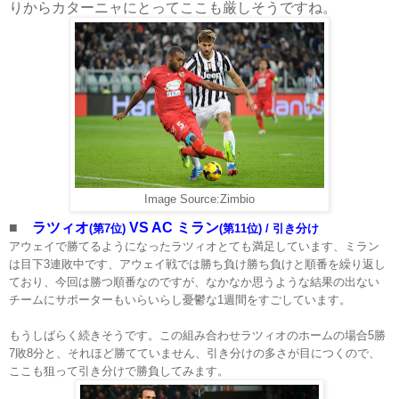
りからカターニャにとってここも厳しそうですね。
Image Source:Zimbio
■
ラツィオ
VS AC ミラン
(第7位)
(第11位)
/ 引き分け
アウェイで勝てるようになった
ラツィオとても満足しています、ミラン
は目下3連敗中です、アウェイ戦では勝ち負け勝ち負けと順番を繰り返し
ており、今回は勝つ順番なのですが、なかなか思うような結果の出ない
チームにサポーターもいらいらし憂鬱な1週間をすごしています。
もうしばらく続きそうです。この組み合わせ
ラツィオのホームの場合5勝
7敗8分と、それほど勝てていません、引き分けの多さが目につくので、
ここも狙って引き分けで勝負してみます。