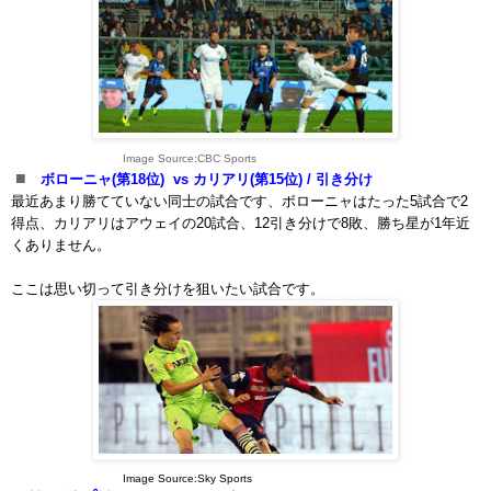
Image Source:CBC Sports
■
ボローニャ(第18位) vs カリアリ
(第15位)
/ 引き分け
最近あまり勝てていない同士の試合です、ボローニャはたった5試合で2
得点、カリアリはアウェイの20試合、12引き分けで8敗、勝ち星が1年近
くありません。
ここは思い切って引き分けを狙いたい試合です。
Image Source:Sky Sports